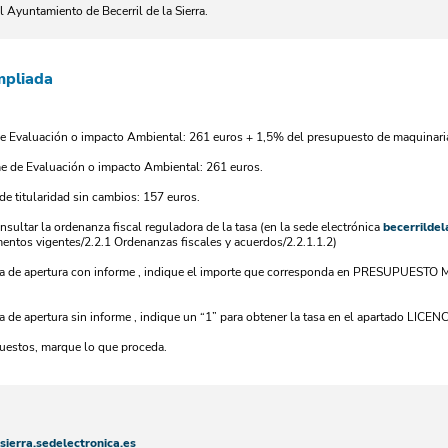
l Ayuntamiento de Becerril de la Sierra.
mpliada
de Evaluación o impacto Ambiental: 261 euros + 1,5% del presupuesto de maquinaria
me de Evaluación o impacto Ambiental: 261 euros.
de titularidad sin cambios: 157 euros.
sultar la ordenanza fiscal reguladora de la tasa (en la sede electrónica
becerrildel
entos vigentes/2.2.1 Ordenanzas fiscales y acuerdos/2.2.1.1.2)
ncia de apertura con informe , indique el importe que corresponda en PRESUPUE
cia de apertura sin informe , indique un “1” para obtener la tasa en el apartado 
puestos, marque lo que proceda.
asierra.sedelectronica.es