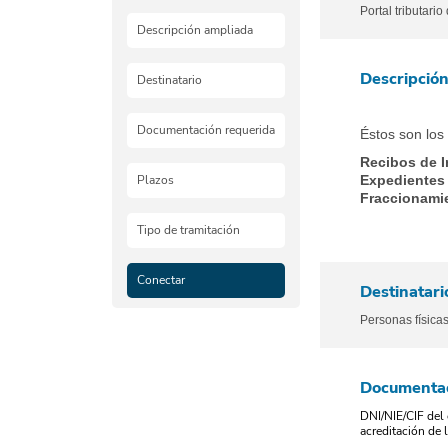
Portal tributari
Descripción ampliada
Descripció
Destinatario
Documentación requerida
Éstos son los
Recibos de 
Plazos
Expedientes 
Fraccionami
Tipo de tramitación
Conectar
Destinatari
Personas físicas
Documentac
DNI/NIE/CIF del 
acreditación de 