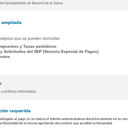
o del Ayuntamiento de Becerril de la Sierra
n ampliada
 objetos que se pueden domiciliar:
Impuestos y Tasas periódicos
y Solicitudes del SEP (Servicio Especial de Pagos)
entos
o
 y jurídicas interesadas.
ión requerida
obligado al pago (si se realiza el trámite autenticándose electrónicamente no es necesa
la titularidad de la misma aportando documento que acredite la titularidad.