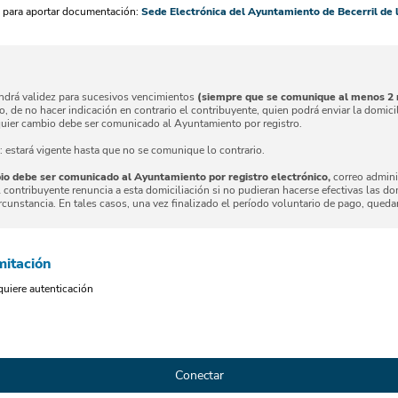
a para aportar documentación:
Sede Electrónica del Ayuntamiento de Becerril de l
endrá validez para sucesivos vencimientos
(siempre que se comunique al menos 2 m
o, de no hacer indicación en contrario el contribuyente, quien podrá enviar la domici
ier cambio debe ser comunicado al Ayuntamiento por registro.
: estará vigente hasta que no se comunique lo contrario.
io debe ser comunicado al Ayuntamiento por registro electrónico,
correo admini
 contribuyente renuncia a esta domiciliación si no pudieran hacerse efectivas las do
ircunstancia. En tales casos, una vez finalizado el período voluntario de pago, qued
mitación
quiere autenticación